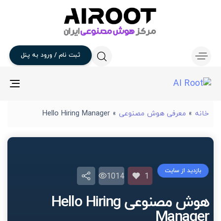
ثبت
نام
/
ورود
به
پنل
gle
ion
خانه
»
معرفی هوش مصنوعی
»
Hello Hiring Manager
بازدید از سایت
1014
1
هوش مصنوعی Hello Hiring
Manager