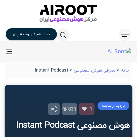
ثبت
نام
/
ورود
به
پنل
gle
ion
خانه
»
معرفی هوش مصنوعی
»
Instant Podcast
بازدید از سایت
831
1
هوش مصنوعی Instant Podcast