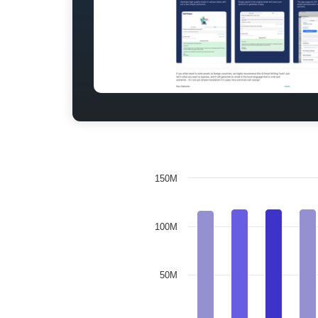
150M
100M
50M