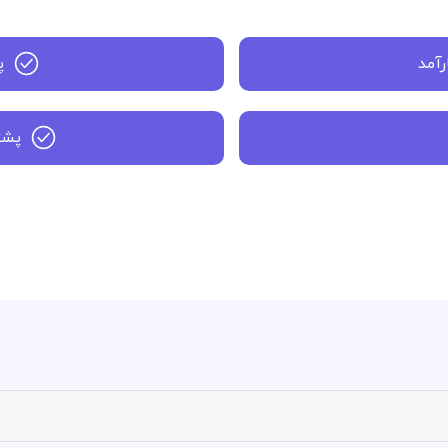
رآمد
پ
پشتی