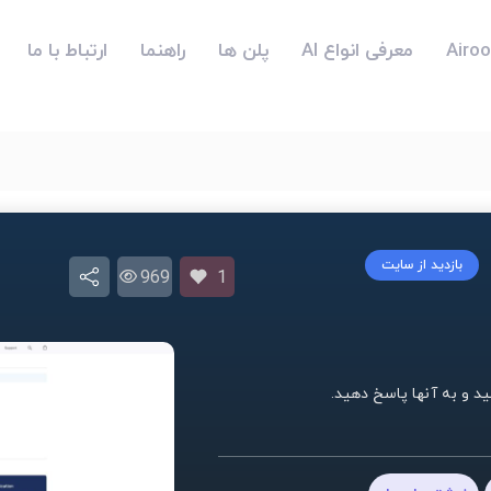
معرفی انواع AI
پلن ها
راهنما
ارتباط با ما
بازدید از سایت
969
1