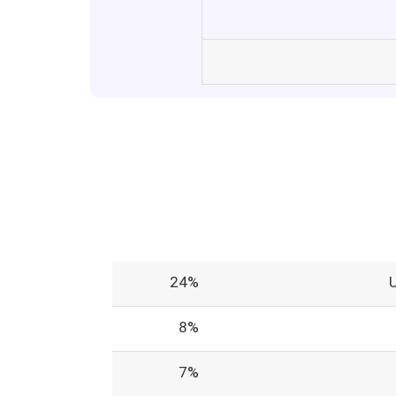
24%
8%
7%