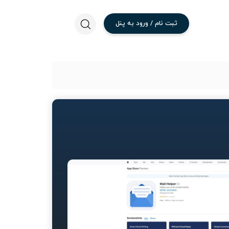
ثبت
نام
/
ورود
به
پنل