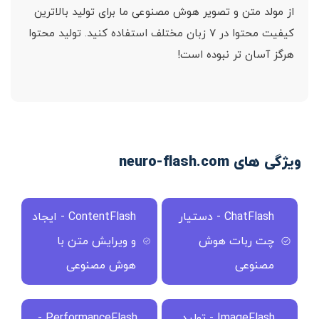
از مولد متن و تصویر هوش مصنوعی ما برای تولید بالاترین
کیفیت محتوا در ۷ زبان مختلف استفاده کنید. تولید محتوا
هرگز آسان تر نبوده است!
ویژگی های neuro-flash.com
ChatFlash - دستیار
ContentFlash - ایجاد
چت ربات هوش
و ویرایش متن با
مصنوعی
هوش مصنوعی
ImageFlash - تولید
PerformanceFlash -