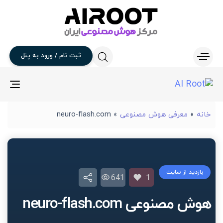
ثبت
نام
/
ورود
به
پنل
gle
ion
خانه
»
معرفی هوش مصنوعی
»
neuro-flash.com
بازدید از سایت
641
1
هوش مصنوعی neuro-flash.com