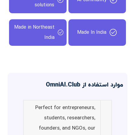
solutions
Made in Northeast
Made In India
India
موارد استفاده از OmniAI.Club
Perfect for entrepreneurs,
students, researchers,
founders, and NGOs, our