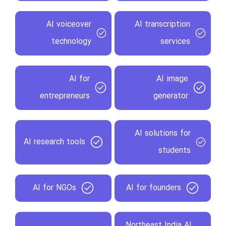
AI voiceover
AI transcription
technology
services
AI for
AI image
entrepreneurs
generator
AI solutions for
AI research tools
students
AI for NGOs
AI for founders
Northeast India AI