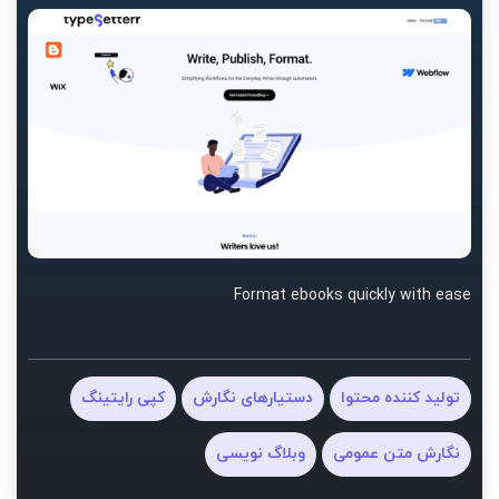
Format ebooks quickly with ease
تولید کننده محتوا
دستیارهای نگارش
کپی رایتینگ
نگارش متن عمومی
وبلاگ نویسی