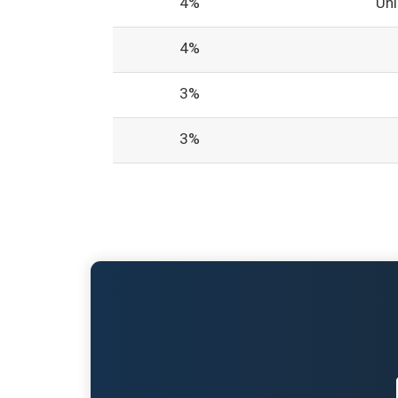
4%
Un
4%
3%
3%