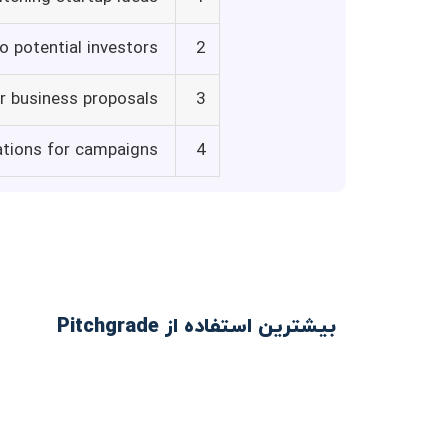
o potential investors
2
r business proposals
3
ations for campaigns
4
بیشترین استفاده از Pitchgrade