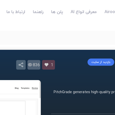
معرفی انواع AI
پلن ها
راهنما
ارتباط با ما
بازدید از سایت
836
1
PitchGrade generates high-quality p