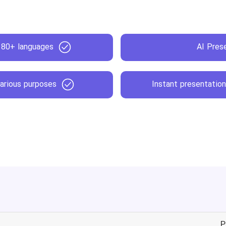
 180+ languages
AI Pres
various purposes
Instant presentatio
P