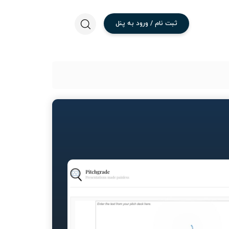
ثبت
نام
/
ورود
به
پنل