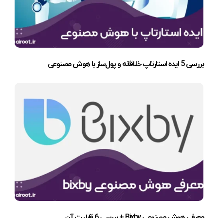
بررسی 5 ایده استارتاپ خلاقانه و پول‌ساز با هوش مصنوعی
معرفی هوش مصنوعی Bixby + بررسی 6 قابلیت آن