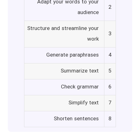
Adapt your words to your
2
audience
Structure and streamline your
3
work
Generate paraphrases
4
Summarize text
5
Check grammar
6
Simplify text
7
Shorten sentences
8