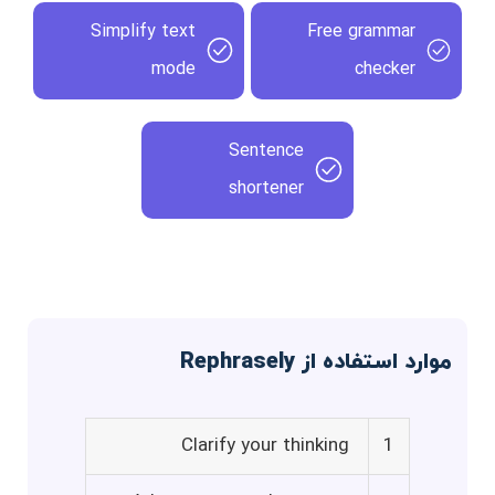
Simplify text
Free grammar
mode
checker
Sentence
shortener
موارد استفاده از Rephrasely
Clarify your thinking
1