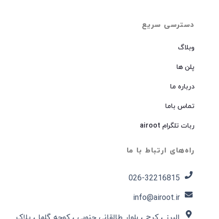
دسترسی سریع
وبلاگ
پلن ها
درباره ما
تماس باما
ربات تلگرام airoot
راه‌های ارتباط با ما
026-32216815​
info@airoot.ir
البرز ، کرج ، بلوار طالقانی جنوبی ، کوچه گلها ، پلاک