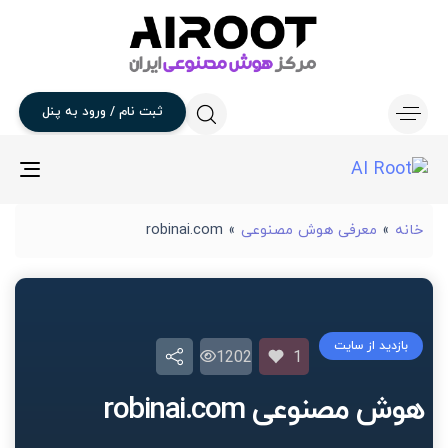
ثبت
نام
/
ورود
به
پنل
gle
ion
خانه
»
معرفی هوش مصنوعی
»
robinai.com
بازدید از سایت
1202
1
هوش مصنوعی robinai.com