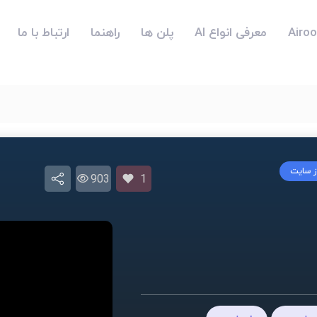
معرفی انواع AI
پلن ها
راهنما
ارتباط با ما
از سایت
903
1