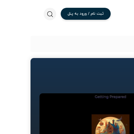
ثبت
نام
/
ورود
به
پنل