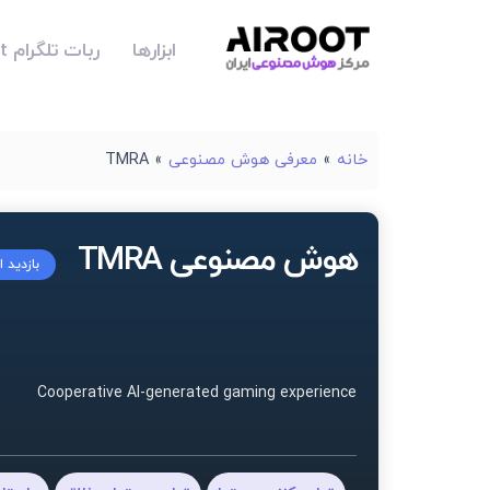
ابزارها
ربات تلگرام Airoot
خانه
»
معرفی هوش مصنوعی
»
TMRA
هوش مصنوعی TMRA
بازدید 
Cooperative AI-generated gaming experience