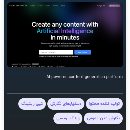
AI-powered content generation platform
تولید کننده محتوا
دستیارهای نگارش
کپی رایتینگ
نگارش متن عمومی
وبلاگ نویسی