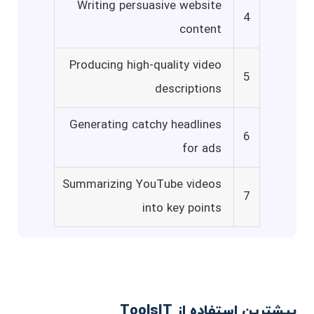
Writing persuasive website
4
content
Producing high-quality video
5
descriptions
Generating catchy headlines
6
for ads
Summarizing YouTube videos
7
into key points
بیشترین استفاده از ToolsIT