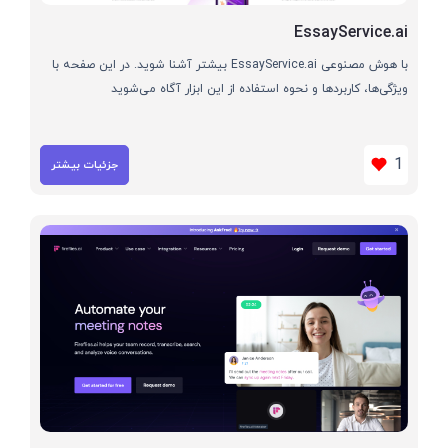
EssayService.ai
با هوش مصنوعی EssayService.ai بیشتر آشنا شوید. در این صفحه با
ویژگی‌ها، کاربردها و نحوه استفاده از این ابزار آگاه می‌شوید
1
جزئیات بیشتر