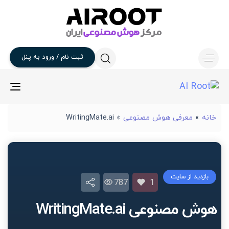
ثبت
نام
/
ورود
به
پنل
gle
ion
خانه
»
معرفی هوش مصنوعی
»
WritingMate.ai
بازدید از سایت
787
1
هوش مصنوعی WritingMate.ai