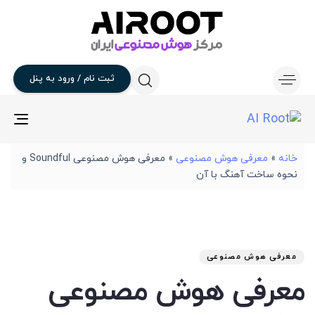
ثبت
نام
/
ورود
به
پنل
gle
ion
خانه
»
معرفی هوش مصنوعی
»
معرفی هوش مصنوعی Soundful و
نحوه ساخت آهنگ با آن
تار
آخر
نوی
من
انت
برو
شد
معرفی هوش مصنوعی
:
در
معرفی هوش مصنوعی
: