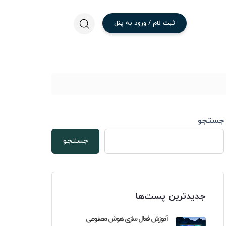
ثبت
نام
/
ورود
به
پنل
جستجو
ده
انی:
جستجو
جدیدترین پست‌ها
آموزش فعال سازی هوش مصنوعی