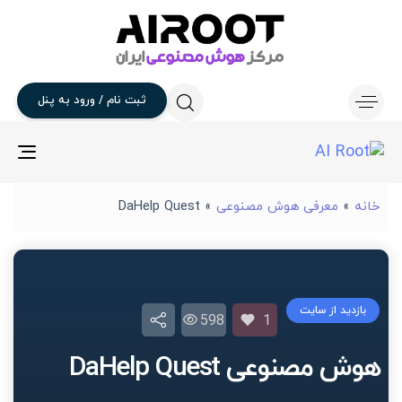
ثبت
نام
/
ورود
به
پنل
gle
ion
خانه
»
معرفی هوش مصنوعی
»
DaHelp Quest
بازدید از سایت
598
1
هوش مصنوعی DaHelp Quest