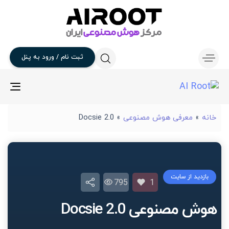
پنل
به
ورود
/
نام
ثبت
gle
ion
Docsie 2.0
»
معرفی هوش مصنوعی
»
خانه
بازدید از سایت
795
1
هوش مصنوعی Docsie 2.0