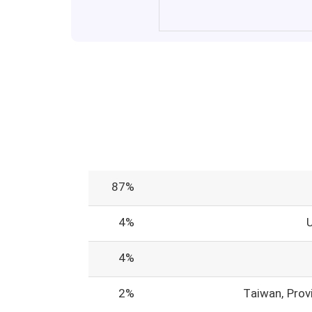
87%
4%
4%
2%
Taiwan, Prov