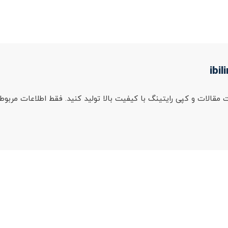
BiLing A، می توانید به سرعت مقالات و کپی رایتینگ با کیفیت بالا تولید کنید. فقط ا