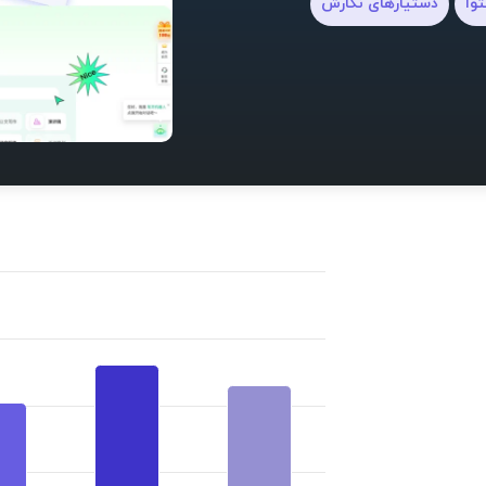
توا
دستیارهای نگارش