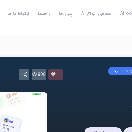
معرفی انواع AI
پلن ها
راهنما
ارتباط با ما
زدید از سایت
898
1