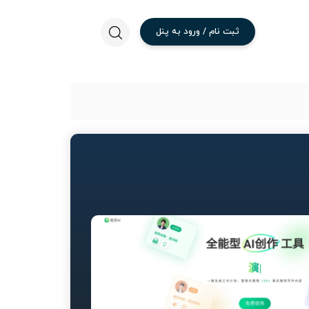
ثبت
نام
/
ورود
به
پنل