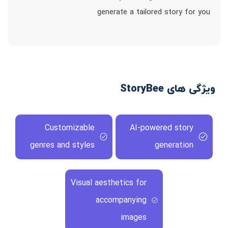
generate a tailored story for you
ویژگی های StoryBee
Customizable
AI-powered story
genres and styles
generation
Visual aesthetics for
accompanying
images