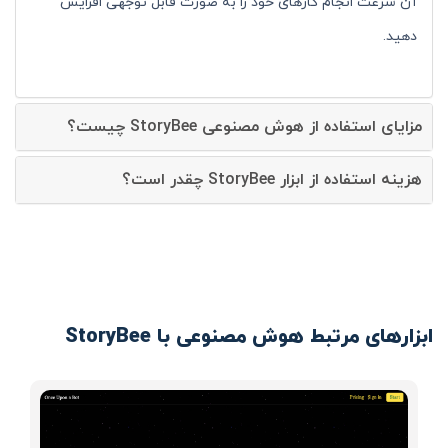
آن سرعت انجام کارهای خود را به صورت قابل توجهی افزایش
دهید.
مزایای استفاده از هوش مصنوعی StoryBee چیست؟
هزینه استفاده از ابزار StoryBee چقدر است؟
ابزارهای مرتبط هوش مصنوعی با StoryBee