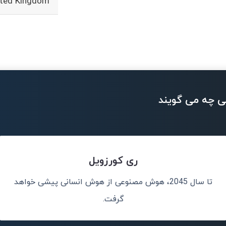
ited Kingdom
ی چه می گویند
ری کورزویل
تا سال 2045، هوش مصنوعی از هوش انسانی پیشی خواهد
نم، نه جایگزین
هوش مصنوعی د
گرفت.