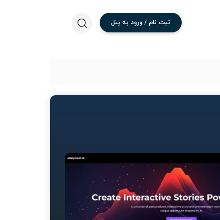
ثبت
نام
/
ورود
به
پنل