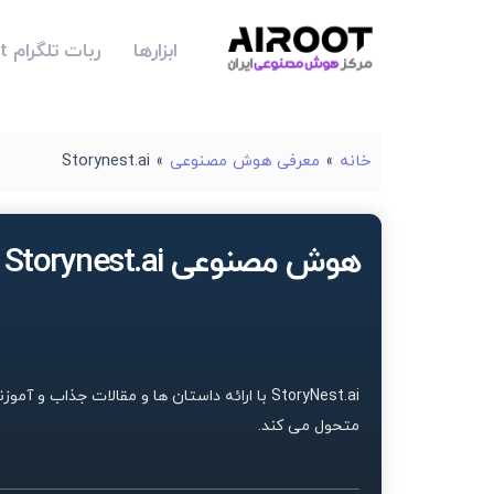
ابزارها
ربات تلگرام Airoot
خانه
»
معرفی هوش مصنوعی
»
Storynest.ai
هوش مصنوعی Storynest.ai
StoryNest.ai با ارائه داستان ها و مقالات جذاب 
متحول می کند.