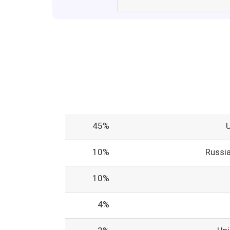
45%
10%
Russi
10%
4%