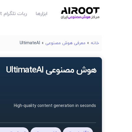
ابزارها
ربات تلگرام Airoot
خانه
»
معرفی هوش مصنوعی
»
UltimateAI
هوش مصنوعی UltimateAI
High-quality content generation in seconds