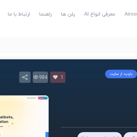
معرفی انواع AI
پلن ها
راهنما
ارتباط با ما
بازدید از سایت
984
1