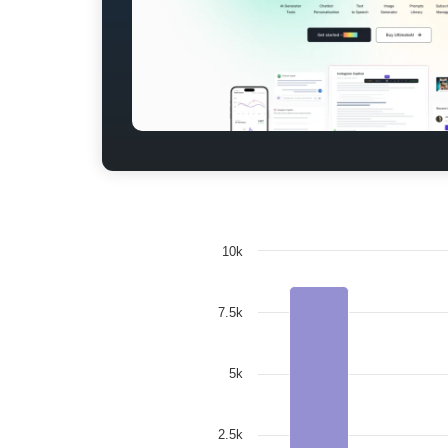
10k
7.5k
5k
2.5k