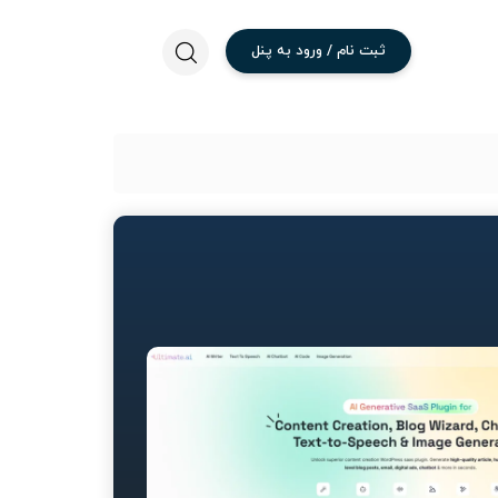
ثبت
نام
/
ورود
به
پنل