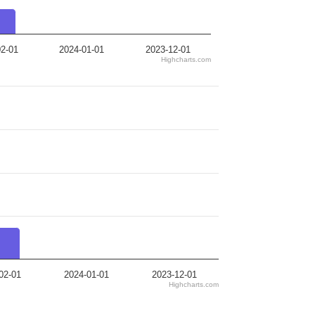
2-01
2024-01-01
2023-12-01
Highcharts.com
02-01
2024-01-01
2023-12-01
Highcharts.com