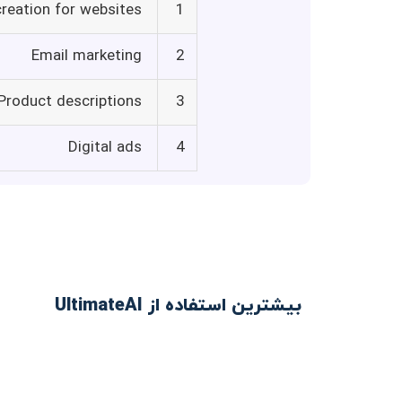
reation for websites
1
Email marketing
2
Product descriptions
3
Digital ads
4
بیشترین استفاده از UltimateAI