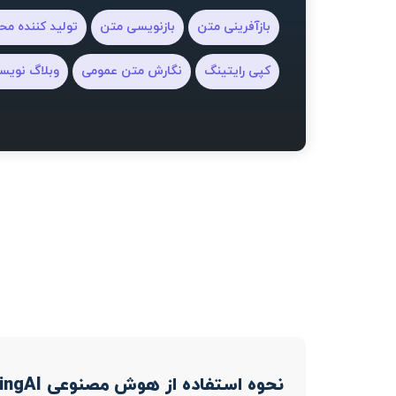
بازآفرینی متن
بازنویسی متن
تولید کننده مح
کپی رایتینگ
نگارش متن عمومی
وبلاگ نویس
نحوه استفاده از هوش مصنوعی WriteAnythingAI