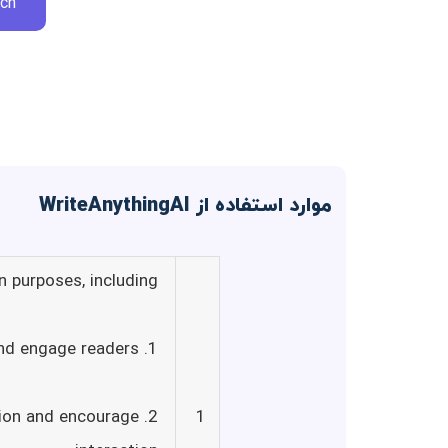
ch.
موارد استفاده از WriteAnythingAI
 purposes, including:
1. Blog Posts: Create captivating and informative blog posts that drive traffic and engage readers.
ntion and encourage
1