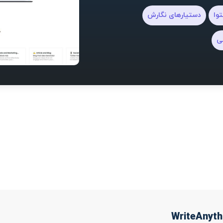
توا
دستیارهای نگارش
ی