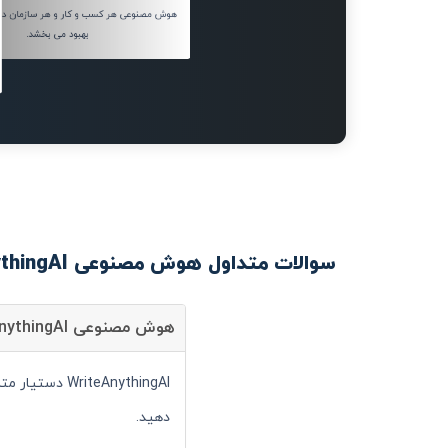
هوش مصنوعی هر کسب و کار و هر سازمان دولتی
بهبود می بخشد.
سوالات متداول هوش مصنوعی WriteAnythingAI
هوش مصنوعی WriteAnythingAI چیست؟
teAnythingAI
دهید.