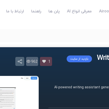
معرفی انواع AI
پلن ها
راهنما
ارتباط با ما
بازدید از سایت
962
1
AI-powered writing assistant gener