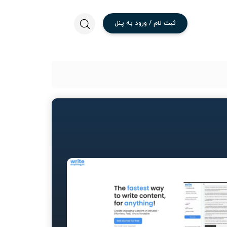
ثبت
نام
/
ورود
به
پنل