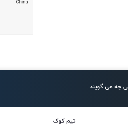
China
ی چه می گویند
تیم کوک